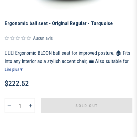
Ergonomic ball seat - Original Regular - Turquoise
Aucun avis
🧘🏻‍♀️ Ergonomic BLOON ball seat for improved posture, 🏠 Fits
into any interior as a stylish accent chair, 💼 Also suitable for
the office or teleworking, 🧵 Handmade in Portugal with a
Lire plus
▼
resistant quality fabric, 👌 Weighted and non-slip base for a
$222.52
unique patented anti-rolling system, 📦 Included: ultra-
Regular
resistant cover, high density inflatable ball, manual pump and
price
inflation kit.
−
+
SOLD OUT