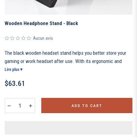
Wooden Headphone Stand - Black
Aucun avis
The black wooden headset stand helps you better store your
gaming or work headset after use. With its ergonomic and
refined design, this headset stand is an essential decorative
Lire plus
▼
object that will give a touch of modernity and elegance to your
$63.61
office.
Regular
price
−
+
ADD TO CART