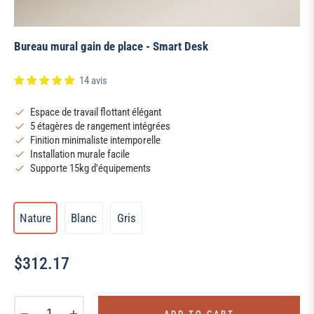
Bureau mural gain de place - Smart Desk
14 avis
Espace de travail flottant élégant
5 étagères de rangement intégrées
Finition minimaliste intemporelle
Installation murale facile
Supporte 15kg d'équipements
Nature
Blanc
Gris
$312.17
Regular
price
−
+
ADD TO CART