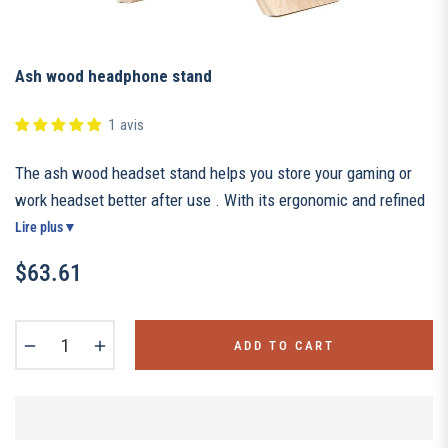
Ash wood headphone stand
1 avis
The ash wood headset stand helps you store your gaming or
work headset better after use . With its ergonomic and refined
design, this headset stand is an essential decorative object
Lire plus
▼
that will give a touch of modernity and elegance to your office.
$63.61
Regular
price
−
+
ADD TO CART