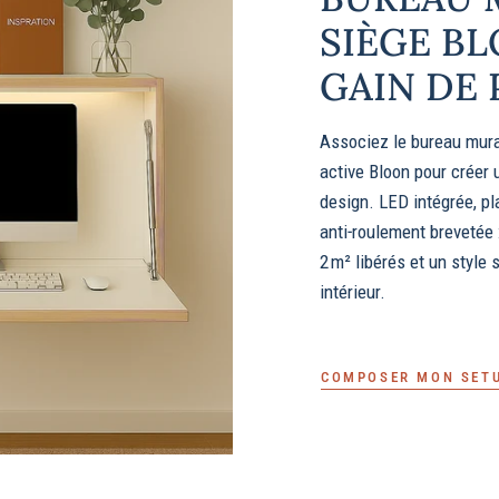
SIÈGE BL
GAIN DE 
Associez le bureau mural
active Bloon pour créer
design. LED intégrée, p
anti‑roulement brevetée 
2 m² libérés et un style
intérieur.
COMPOSER MON SET