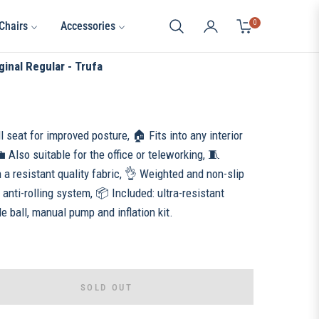
0
Chairs
Accessories
Cart
ginal Regular - Trufa
l seat for improved posture, 🏠 Fits into any interior
 Also suitable for the office or teleworking, 🧵
a resistant quality fabric, 👌 Weighted and non-slip
anti-rolling system, 📦 Included: ultra-resistant
le ball, manual pump and inflation kit.
SOLD OUT