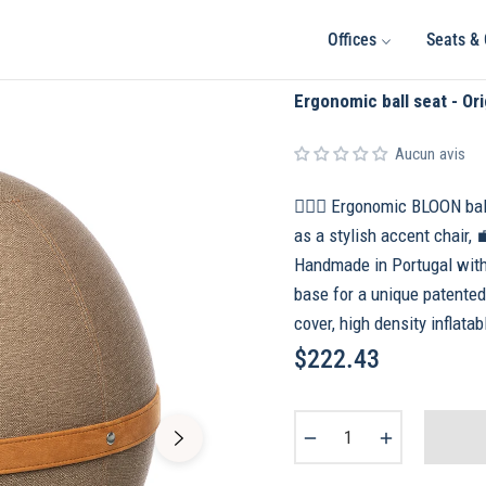
Offices
Seats & 
Ergonomic ball seat - Ori
Aucun avis
🧘🏻‍♀️ Ergonomic BLOON bal
as a stylish accent chair, 
Handmade in Portugal with 
base for a unique patented 
cover, high density inflatab
$222.43
Regular
price
−
+