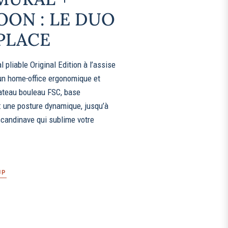
OON : LE DUO
PLACE
 pliable Original Edition à l’assise
 un home‑office ergonomique et
lateau bouleau FSC, base
: une posture dynamique, jusqu’à
 scandinave qui sublime votre
UP