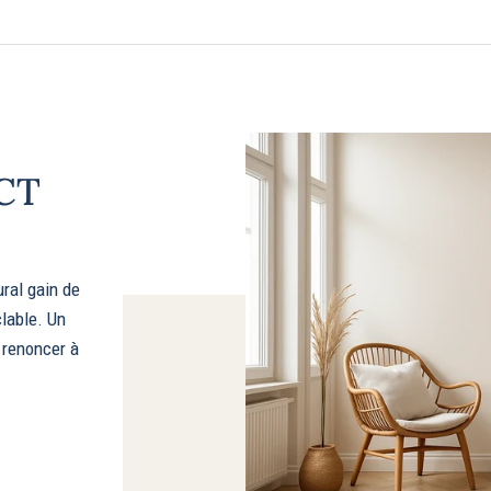
CT
ural gain de
clable. Un
 renoncer à