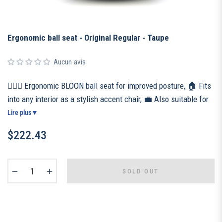
Ergonomic ball seat - Original Regular - Taupe
Aucun avis
🧘🏻‍♀️ Ergonomic BLOON ball seat for improved posture, 🏠 Fits
into any interior as a stylish accent chair, 💼 Also suitable for
the office or teleworking, 🧵 Handmade in Portugal with a
Lire plus
▼
resistant quality fabric, 👌 Weighted and non-slip base for a
$222.43
unique patented anti-rolling system, 📦 Included: ultra-
Regular
resistant cover, high density inflatable ball, manual pump and
price
inflation kit.
−
+
SOLD OUT