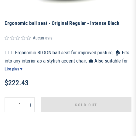
Ergonomic ball seat - Original Regular - Intense Black
Aucun avis
🧘🏻‍♀️ Ergonomic BLOON ball seat for improved posture, 🏠 Fits
into any interior as a stylish accent chair, 💼 Also suitable for
the office or teleworking, 🧵 Handmade in Portugal with a
Lire plus
▼
resistant quality fabric, 👌 Weighted and non-slip base for a
$222.43
unique patented anti-rolling system, 📦 Included: ultra-
Regular
resistant cover, high density inflatable ball, manual pump and
price
inflation kit.
−
+
SOLD OUT