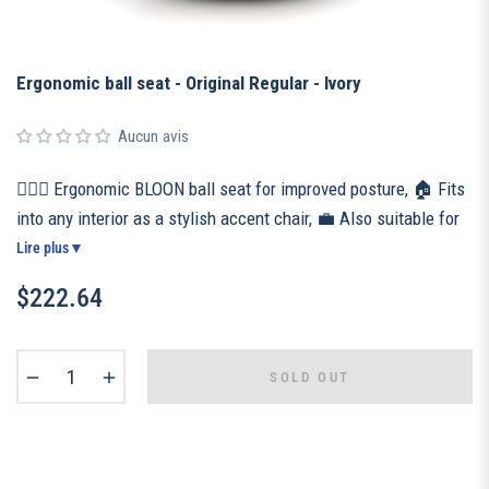
Ergonomic ball seat - Original Regular - Ivory
Aucun avis
🧘🏻‍♀️ Ergonomic BLOON ball seat for improved posture, 🏠 Fits
into any interior as a stylish accent chair, 💼 Also suitable for
the office or teleworking, 🧵 Handmade in Portugal with a
Lire plus
▼
resistant quality fabric, 👌 Weighted and non-slip base for a
$222.64
unique patented anti-rolling system, 📦 Included: ultra-
Regular
resistant cover, high density inflatable ball, manual pump and
price
inflation kit.
−
+
SOLD OUT