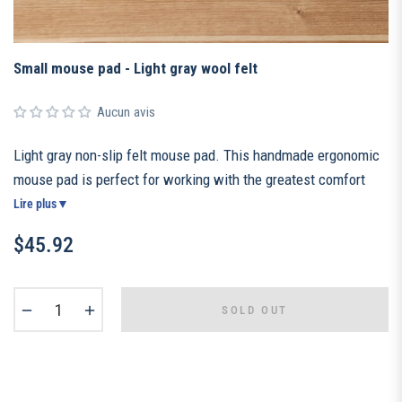
Small mouse pad - Light gray wool felt
Aucun avis
Light gray non-slip felt mouse pad. This handmade ergonomic
mouse pad is perfect for working with the greatest comfort
thanks to its soft texture. Gaming mouse pad or for work, it is
Lire plus
▼
perfect for all work situations.
$45.92
Regular
price
−
+
SOLD OUT