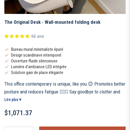
The Original Desk - Wall-mounted folding desk
66 avis
Bureau mural minimaliste épuré
Design scandinave intemporel
Ouverture fluide silencieuse
Lumière d'ambiance LED intégrée
Solution gain de place élégante
This office contemporary is unique, like you 😊 Promotes better
posture and reduces fatigue 🧘🏻‍♀️ Say goodbye to clutter and
free up your small spaces 😎 Add a touch of sophistication
Lire plus
▼
and elegance to your interior 🤩 Free up space, free your
$1,071.37
imagination 🚀
Regular
price