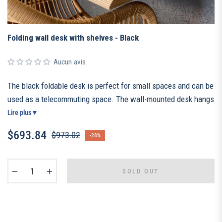
Folding wall desk with shelves - Black
Aucun avis
The black foldable desk is perfect for small spaces and can be
used as a telecommuting space. The wall-mounted desk hangs
on the wall and takes up little space. Thanks to its shelves,
Lire plus
▼
you can better organize your office.
$693.84
$973.02
-28%
Regular
price
−
+
SOLD OUT