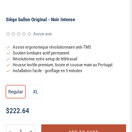
Siège ballon Original - Noir Intense
Aucun avis
Assise ergonomique révolutionnaire anti-TMS
Soutien lombaire actif permanent
Révolutionne votre setup de télétravail
Housse textile premium, tissée et cousue main au Portugal.
Installation facile : gonflage en 5 minutes
Regular
XL
$222.64
Regular
price
−
+
ADD TO CART