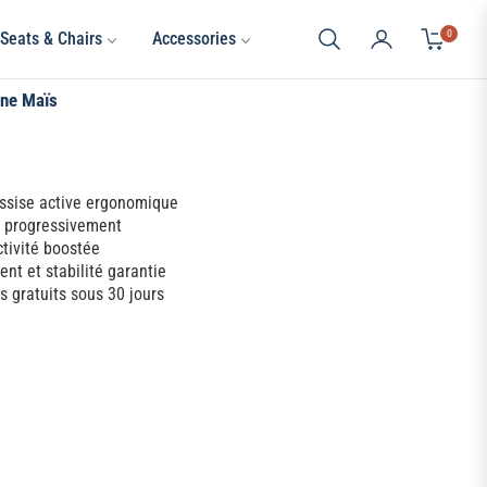
0
Seats & Chairs
Accessories
Cart
une Maïs
assise active ergonomique
é progressivement
ctivité boostée
nt et stabilité garantie
s gratuits sous 30 jours