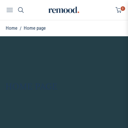
0
Navigation
Cart
Home
Home page
/
COLLECTION:
HOME PAGE