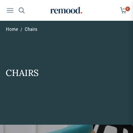
0
Navigation
Cart
Home
Chairs
/
COLLECTION:
CHAIRS