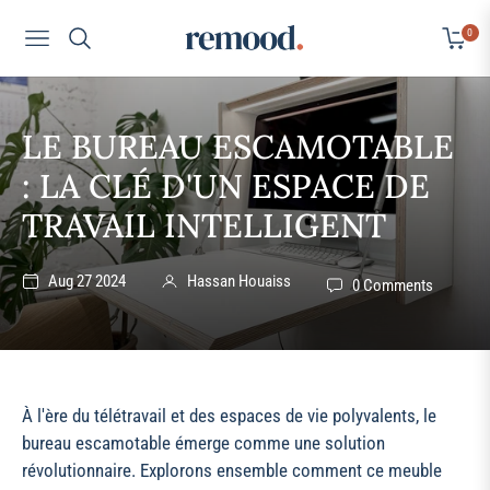
0
Navigation
Cart
LE BUREAU ESCAMOTABLE
: LA CLÉ D'UN ESPACE DE
TRAVAIL INTELLIGENT
Aug 27 2024
Hassan Houaiss
0 Comments
À l'ère du télétravail et des espaces de vie polyvalents, le
bureau escamotable émerge comme une solution
révolutionnaire. Explorons ensemble comment ce meuble