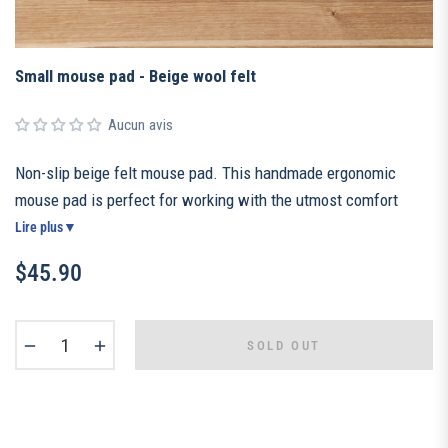
Small mouse pad - Beige wool felt
Aucun avis
Non-slip beige felt mouse pad. This handmade ergonomic
mouse pad is perfect for working with the utmost comfort
thanks to its soft texture. Mouse pad for gamer or for work, it
Lire plus
▼
is perfect for all work situations.
$45.90
Regular
price
−
+
SOLD OUT